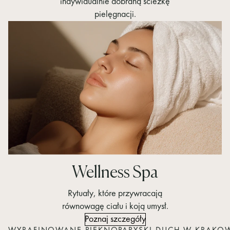
indywidualnie dobraną ścieżkę
pielęgnacji.
Wellness Spa
Rytuały, które przywracają
równowagę ciału i koją umysł.
Poznaj szczegóły