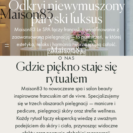
Odkryj niewymuszony
Maison83
paryski
luksus
Maison83 Le SPA łączy francuskie wyrafinowanie z
zaawansowaną pielęgnacją — to przestrzeń, w której
estetyka, relaks i harmonia tworzą spójną całość.
Zarezerwuj wizytę
O NAS
Gdzie piękno staje się
rytuałem
Maison83 to nowoczesne spa i salon beauty
inspirowane francuskim art de vivre. Specjalizujemy
się w trzech obszarach pielęgnacji — manicure i
pedicure, pielęgnacji skóry oraz strefie wellness.
Każdy rytuał łączy ekspercką wiedzę z uważnym
podejściem do skóry i ciała, przynosząc widoczne