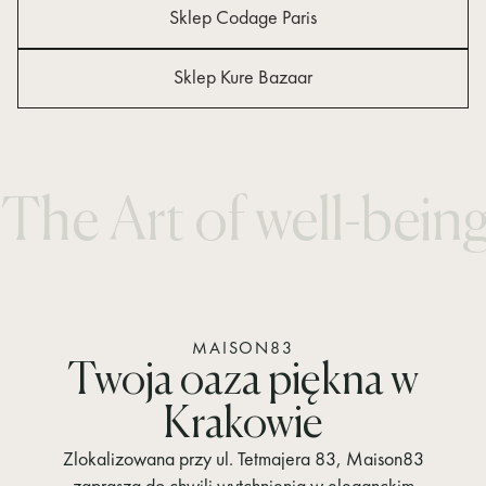
Sklep Codage Paris
Sklep Kure Bazaar
The Art of well-bein
MAISON83
Twoja oaza piękna w
Krakowie
Zlokalizowana przy ul. Tetmajera 83, Maison83